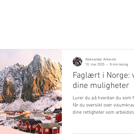
Formål
Hils
Veiledning
Populære valg
Blogg
J
Aleksandar Antevski
10. mai 2025
8 min lesing
Faglært i Norge: 
dine muligheter
Lurer du på hvordan du som f
får du oversikt over visumkrav
dine rettigheter som arbeidst
og ta det første steget mot en
Norge. For spørsmål, kontakt: