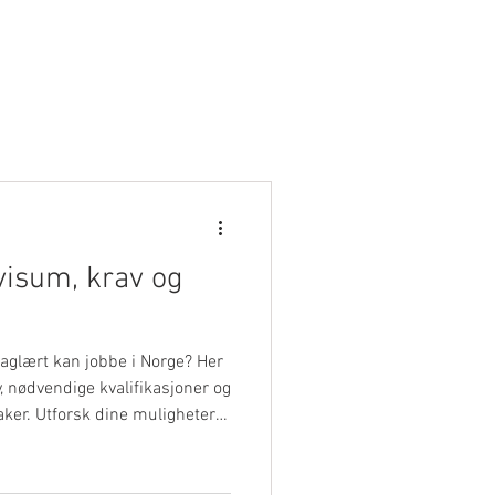
Logg inn
obbportal
More
visum, krav og
aglært kan jobbe i Norge? Her
, nødvendige kvalifikasjoner og
aker. Utforsk dine muligheter
 trygg og spennende karriere i