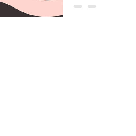
aleksandar@rekrutteringspar
© 2026 av Antevski. Alle rettigheter forbeholdt.