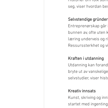
Historier om folk so
seg, viser hvordan be
Selvstendige gründer
Entreprenørskap går 
bunnen av, ofte uten k
læring underveis og ri
Ressurssterkhet og vi
Kraften i utdanning
Utdanning kan forandr
bryte ut av vanskelige
selvstudier, viser hi
Kreativ innsats
Kunst, skriving og inn
startet med ingenting