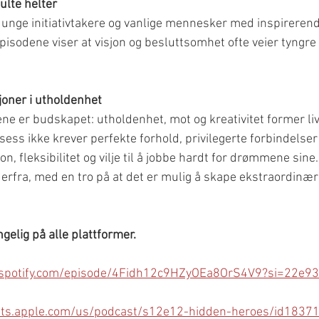
ulte helter
unge initiativtakere og vanlige mennesker med inspirerende
Episodene viser at visjon og besluttsomhet ofte veier tyngre
oner i utholdenhet
ene er budskapet: utholdenhet, mot og kreativitet former li
ss ikke krever perfekte forhold, privilegerte forbindelser e
on, fleksibilitet og vilje til å jobbe hardt for drømmene sine.
derfra, med en tro på at det er mulig å skape ekstraordinære
gelig på alle plattformer.
n.spotify.com/episode/4Fidh12c9HZyOEa8OrS4V9?si=22e
sts.apple.com/us/podcast/s12e12-hidden-heroes/id1837