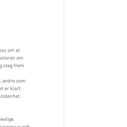
oss om at 
storier om 
g steg frem 
, andre som 
 er klart: 
holdenhet.
kelige. 