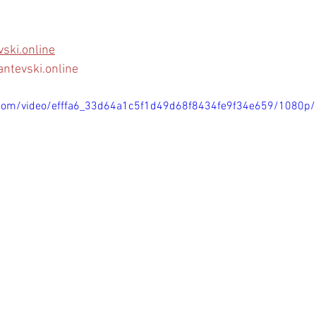
ski.online
ntevski.online
ic.com/video/efffa6_33d64a1c5f1d49d68f8434fe9f34e659/1080p