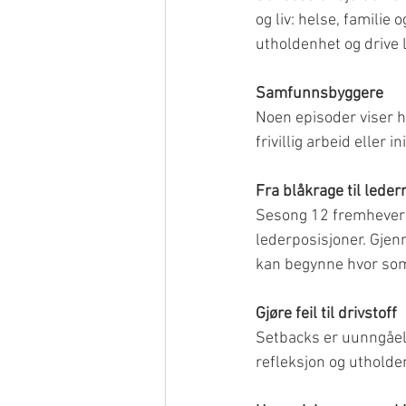
og liv: helse, famili
utholdenhet og drive l
Samfunnsbyggere
Noen episoder viser h
frivillig arbeid eller 
Fra blåkrage til leder
Sesong 12 fremhever og
lederposisjoner. Gjen
kan begynne hvor som 
Gjøre feil til drivstoff
Setbacks er uunngåeli
refleksjon og utholde