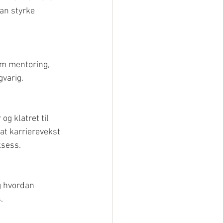
an styrke 
om mentoring, 
gvarig.
g klatret til 
at karrierevekst 
ksess.
g hvordan 
.