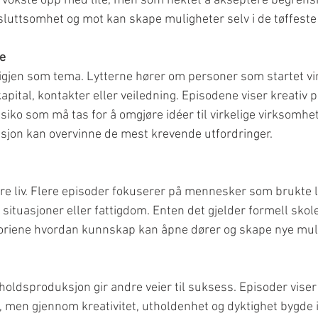
m vokste opp med lite, men som nektet å akseptere begrens
sluttsomhet og mot kan skape muligheter selv i de tøffeste
e
igjen som tema. Lytterne hører om personer som startet vi
apital, kontakter eller veiledning. Episodene viser kreativ 
siko som må tas for å omgjøre idéer til virkelige virksomhet
sjon kan overvinne de mest krevende utfordringer.
e liv. Flere episoder fokuserer på mennesker som brukte l
 situasjoner eller fattigdom. Enten det gjelder formell skol
storiene hvordan kunnskap kan åpne dører og skape nye mul
holdsproduksjon gir andre veier til suksess. Episoder viser
, men gjennom kreativitet, utholdenhet og dyktighet bygde i