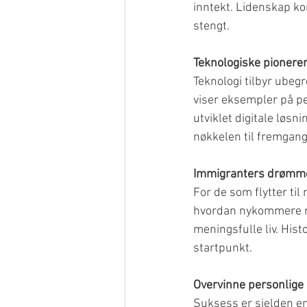
inntekt. Lidenskap ko
stengt.
Teknologiske pionere
Teknologi tilbyr ubegr
viser eksempler på p
utviklet digitale løsni
nøkkelen til fremgang
Immigranters drømm
For de som flytter til
hvordan nykommere me
meningsfulle liv. Hist
startpunkt.
Overvinne personlige 
Suksess er sjelden en