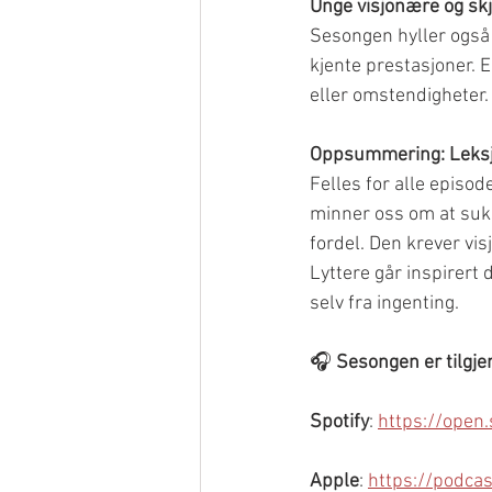
Unge visjonære og skj
Sesongen hyller også 
kjente prestasjoner. 
eller omstendigheter.
Oppsummering: Leksj
Felles for alle episod
minner oss om at sukse
fordel. Den krever visj
Lyttere går inspirert 
selv fra ingenting.
🎧 
Sesongen er tilgjen
Spotify
: 
https://ope
Apple
: 
https://podca