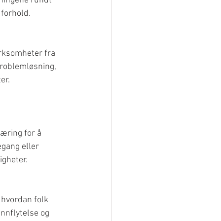
ningene rundt 
 forhold.
rksomheter fra 
problemløsning, 
er. 
æring for å 
egang eller 
igheter.
 hvordan folk 
nnflytelse og 