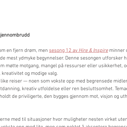
 gjennombrudd
om en fjern drøm, men 
sesong 12 av 
Hire & Inspire
 minner 
a de mest ydmyke begynnelser. Denne sesongen utforsker hi
m møtte motgang, mangel på ressurser eller usikkerhet, o
kreativitet og modige valg.
ulike reiser — noen som vokste opp med begrensede midler
tdanning, kreativ utfoldelse eller ren besluttsomhet. Temaet
holdt de priviligerte, den bygges gjennom mot, visjon og ut
terne med til situasjoner hvor muligheter nesten virket uten