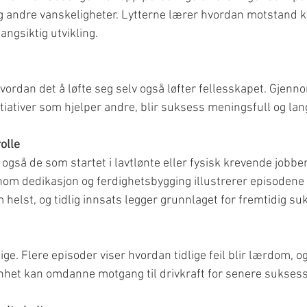
e og andre vanskeligheter. Lytterne lærer hvordan motstand k
angsiktig utvikling.
vordan det å løfte seg selv også løfter fellesskapet. Gjenn
initiativer som hjelper andre, blir suksess meningsfull og lan
rolle
så de som startet i lavtlønte eller fysisk krevende jobber o
nom dedikasjon og ferdighetsbygging illustrerer episodene 
helst, og tidlig innsats legger grunnlaget for fremtidig su
ge. Flere episoder viser hvordan tidlige feil blir lærdom, o
nhet kan omdanne motgang til drivkraft for senere suksess