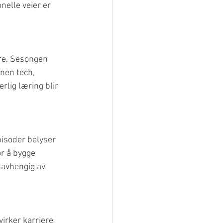
elle veier er 
ere. Sesongen 
nen tech, 
rlig læring blir 
pisoder belyser 
r å bygge 
uavhengig av 
irker karriere 