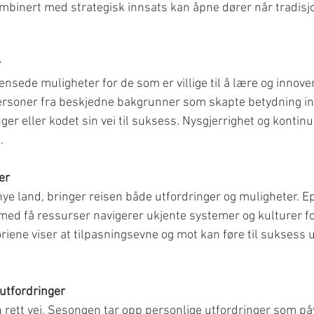
mbinert med strategisk innsats kan åpne dører når tradisjon
r
ensede muligheter for de som er villige til å lære og innov
ersoner fra beskjedne bakgrunner som skapte betydning in
nger eller kodet sin vei til suksess. Nysgjerrighet og kontinue
.
er
 nye land, bringer reisen både utfordringer og muligheter. E
d få ressurser navigerer ukjente systemer og kulturer fo
oriene viser at tilpasningsevne og mot kan føre til suksess 
utfordringer
 rett vei. Sesongen tar opp personlige utfordringer som påv