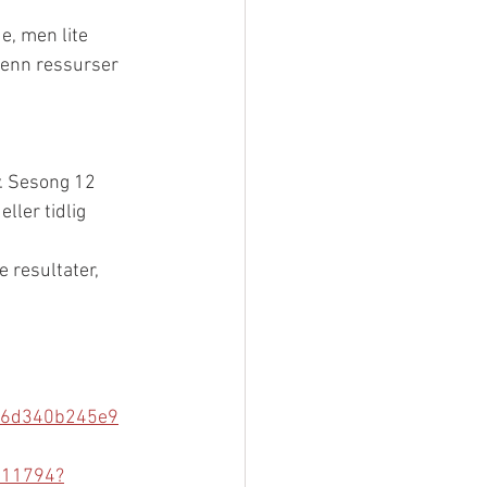
, men lite 
 enn ressurser 
v. Sesong 12 
ller tidlig 
 resultater, 
936d340b245e9
111794?