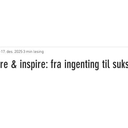
Formål
Hils
Veiledning
Populære valg
Blogg
J
17. des. 2025
3 min lesing
re & inspire: fra ingenting til suk