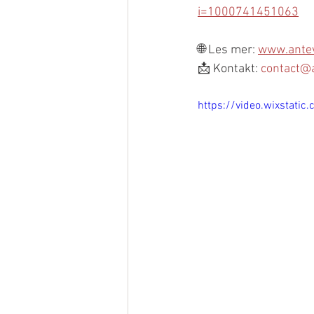
i=1000741451063
🌐 Les mer: 
www.antev
📩 Kontakt: 
contact@a
https://video.wixstat